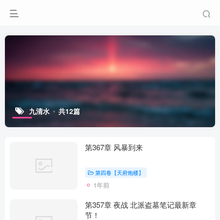
九清水
共12篇
第367章 风暴到来
第四卷【天府炮楼】
1年前
第357章 夜战 北派盗墓笔记最新章
节！