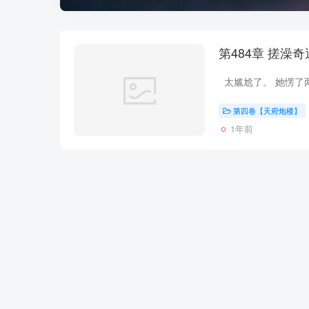
第484章 
第四卷【天府炮楼】
1年前