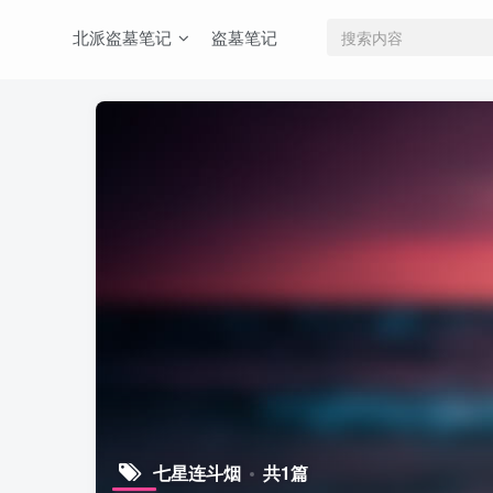
北派盗墓笔记
盗墓笔记
七星连斗烟
共1篇