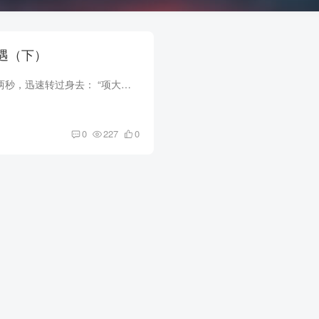
搓澡奇遇（下）
太尴尬了。 她愣了两秒，迅速转过身去： “项大哥！你！你怎么不穿裤子就往外跑！” 此情此景，用现在流行的话来说，我社死了.... 我表面上装的若无其事，心里却恨不得找个地缝钻进去！ ...
0
227
0