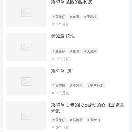
第33章 危险的贴树皮
# 豆芽仔
# 鱼哥
# 王药根
1个月前
第32章 挖坑
# 豆芽仔
# 鱼哥
# 天星术
1个月前
第31章 “魇”
# 回声鸭
# 不过六
# 甲马神术
1个月前
第30章 古老的民谣躁动的心 北派盗墓
笔记
# 豆芽仔
# 马渡霜
# 五女山
3个月前