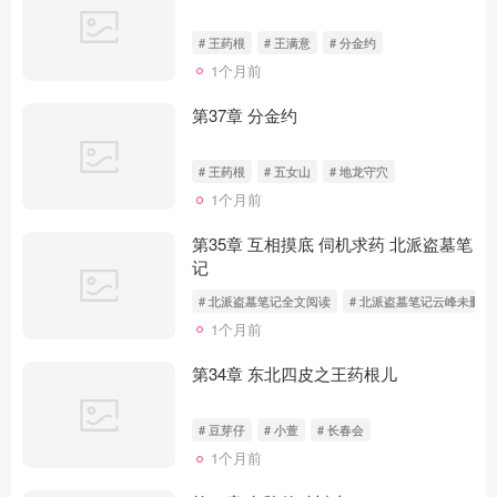
# 王药根
# 王满意
# 分金约
1个月前
第37章 分金约
# 王药根
# 五女山
# 地龙守穴
1个月前
第35章 互相摸底 伺机求药 北派盗墓笔
记
# 北派盗墓笔记全文阅读
# 北派盗墓笔记云峰未删减
1个月前
第34章 东北四皮之王药根儿
# 豆芽仔
# 小萱
# 长春会
1个月前