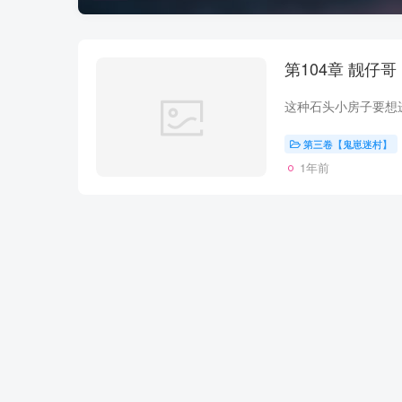
第104章 靓仔哥
第三卷【鬼崽迷村】
1年前