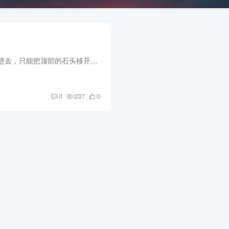
这种石头小房子要想进去，只能把顶部的石头移开，然后人可以跨进去再把石头盖上。 里头空间很小，几平米，只能盘腿坐着或者收腿躺着，我进去就显的更挤。 这种小房子一共三个，互相之间间隔的有...
0
237
0