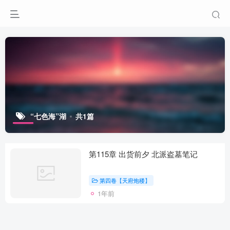
“七色海”湖
共1篇
第115章 出货前夕 北派盗墓笔记
第四卷【天府炮楼】
1年前