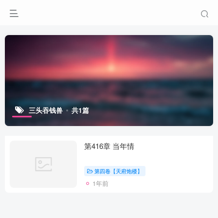
三头吞钱兽
共1篇
第416章 当年情
第四卷【天府炮楼】
1年前