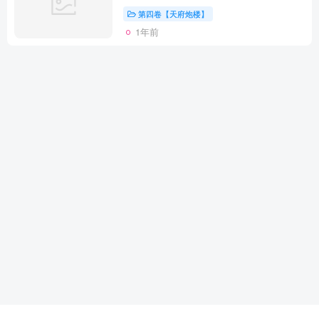
第四卷【天府炮楼】
1年前