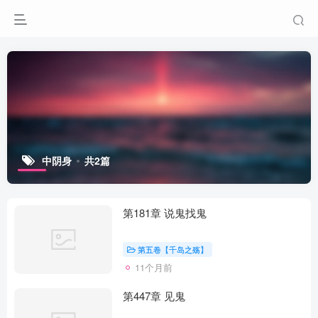
中阴身
共2篇
第181章 说鬼找鬼
第五卷【千岛之殇】
11个月前
第447章 见鬼