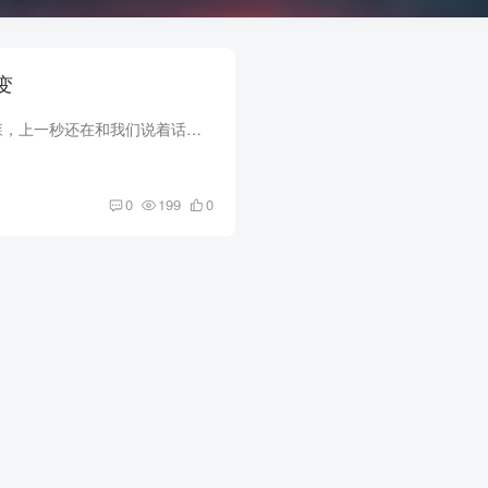
突变
整个地宫昏暗，阴森，上一秒还在和我们说着话的老太婆，突然没影了。 “人呢！！” 小萱一脸恐惧，紧张的看向周围。 把头脸色阴沉。 我们都没想过会遭遇这种突发状况，更猜不到接下来会...
0
199
0