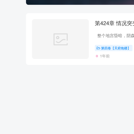
第424章 情况
第四卷【天府炮楼】
1年前