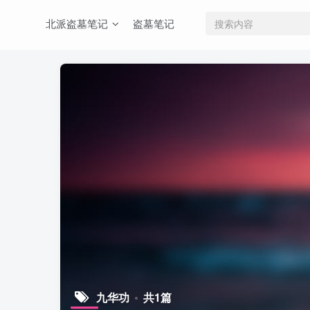
北派盗墓笔记
盗墓笔记
九华功
共1篇