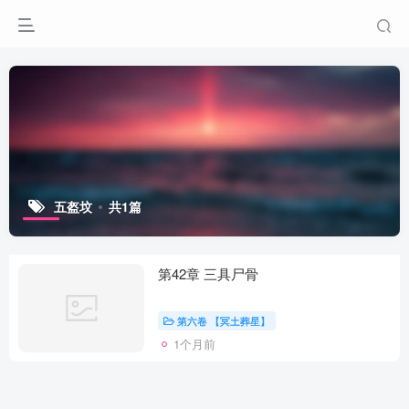
五盔坟
共1篇
第42章 三具尸骨
第六卷 【冥土葬星】
1个月前