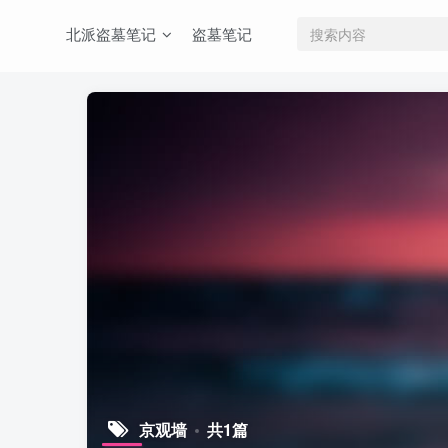
北派盗墓笔记
盗墓笔记
京观墙
共1篇