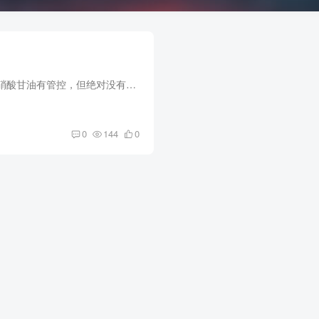
头一二十年，虽然对硝酸甘油有管控，但绝对没有现在这么严，只要肯花钱就能搞到，也不用办什么证。 硝酸甘油稀释到百分之零点几，可以入药，用于治疗心脏病，而纯度越高的原液（颜色越黄），爆...
0
144
0