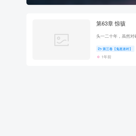
第63章 惊骇
第三卷【鬼崽迷村】
1年前