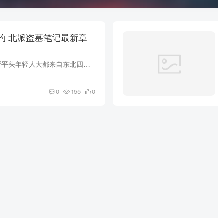
“砍死江西佬！” 这帮平头年轻人大都来自东北四平，有人喊了一声，举着砍刀便冲了过去！ 江西人没跑，反而第一时间从车座位上抽出一包钢管！那中年人脸色大怒的喊：“你呀西的大死年子...
0
155
0