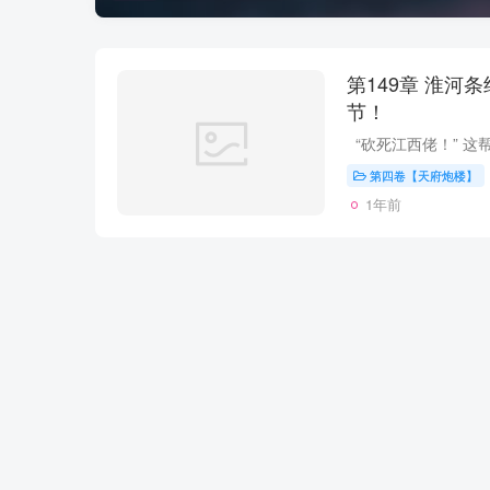
第149章 淮河条约 北派盗墓笔记最新章
节！
第四卷【天府炮楼】
1年前