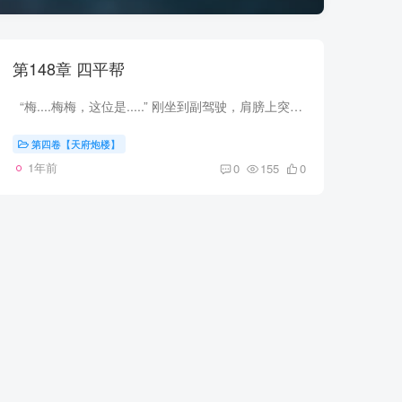
第148章 四平帮
“梅....梅梅，这位是.....” 刚坐到副驾驶，肩膀上突然多了只男人的手，而且这只手，带着个“白手套”。 我问梅梅，她不说话，于是我慢慢向后扭头。 后排坐着三个男的，搭我肩膀的是中...
第四卷【天府炮楼】
1年前
0
155
0