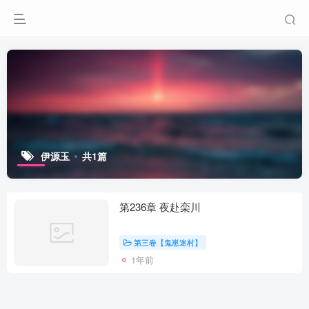
伊源玉
共1篇
第236章 夜赴栾川
第三卷【鬼崽迷村】
1年前