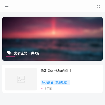
党项诅咒
共1篇
第212章 死后的算计
第四卷【天府炮楼】
1年前