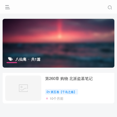
八仙庵
共1篇
第260章 购物 北派盗墓笔记
第五卷【千岛之殇】
10个月前