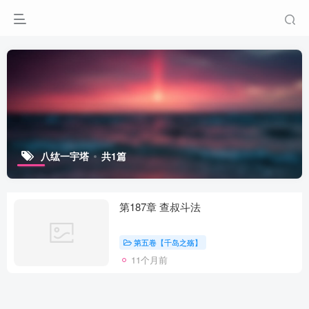
八纮一宇塔
共1篇
第187章 查叔斗法
第五卷【千岛之殇】
11个月前