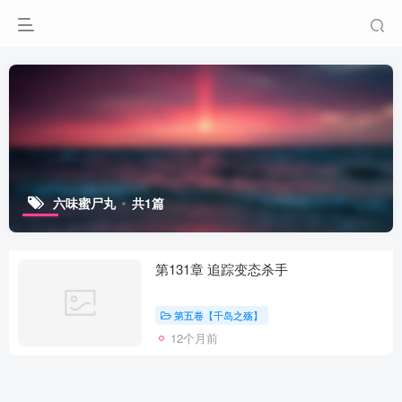
六味蜜尸丸
共1篇
第131章 追踪变态杀手
第五卷【千岛之殇】
12个月前