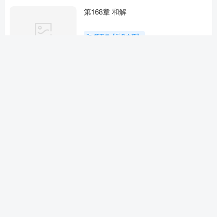
第168章 和解
第五卷【千岛之殇】
11个月前
第136章 黑暗中的危机
第五卷【千岛之殇】
12个月前
第135章 天赋异禀之人 北派盗墓笔记
最新章节！
第五卷【千岛之殇】
12个月前
第59章 临泉酒鬼
第五卷【千岛之殇】