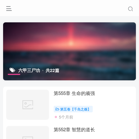
六甲三尸功
共22篇
第555章 生命的顽强
第五卷【千岛之殇】
5个月前
第552章 智慧的道长