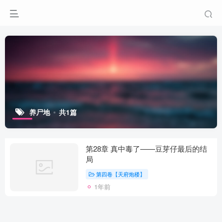
养尸地
共1篇
第28章 真中毒了——豆芽仔最后的结
局
第四卷【天府炮楼】
1年前