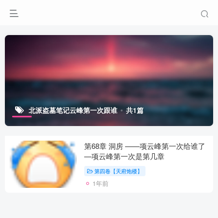
北派盗墓笔记云峰第一次跟谁
共1篇
第68章 洞房 ——项云峰第一次给谁了
—项云峰第一次是第几章
第四卷【天府炮楼】
1年前