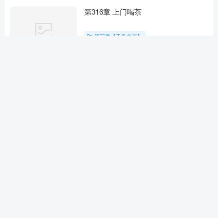
第316章 上门喝茶
第五卷【千岛之殇】
9个月前
第303章 赌命
第五卷【千岛之殇】
10个月前
第259章 狼帮往事
第五卷【千岛之殇】
10个月前
第231章 脱轨边缘
第五卷【千岛之殇】