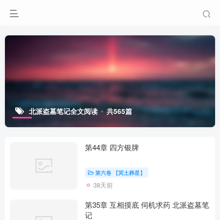
北派盗墓笔记全文阅读
共565篇
第44章 四方银牌
第六卷 【冥土葬星】
38天前
第35章 互相摸底 伺机求药 北派盗墓笔
记