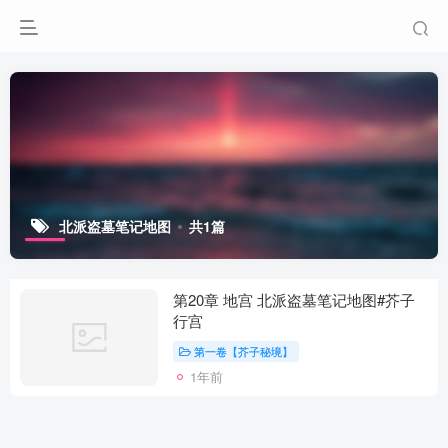
北派盗墓笔记地图
共1篇
第20章 地宫 北派盗墓笔记地图#芥子
行宫
第一卷【芥子秘境】
1年前