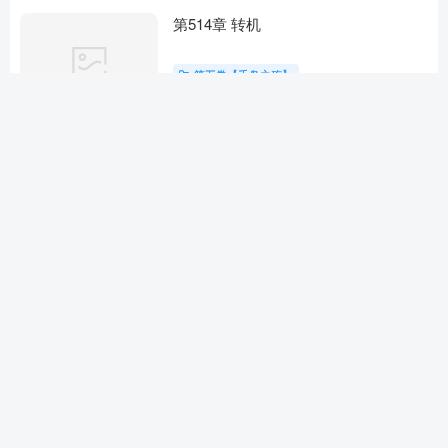
第514章 转机
第五卷【千岛之殇】
6个月前
第508章 喝酒谈史猜古今白鹤展翅踏波
去
第五卷【千岛之殇】
6个月前
第503章 隐棋
第五卷【千岛之殇】
6个月前
第502章 做箱子
第五卷【千岛之殇】