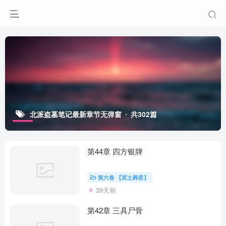
北派盗墓笔记最新章节无弹窗
共302篇
第44章 四方银牌
第六卷 【冥土葬星】
39天前
第42章 三具尸骨