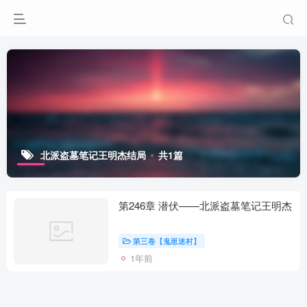
北派盗墓笔记王明杰结局
共1篇
第246章 潜伏——北派盗墓笔记王明杰
第三卷【鬼崽迷村】
1年前