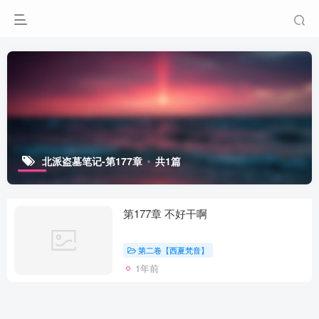
北派盗墓笔记-第177章
共1篇
第177章 不好干啊
第二卷【西夏梵音】
1年前