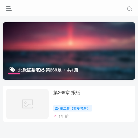
北派盗墓笔记-第269章
共1篇
第269章 报纸
第二卷【西夏梵音】
1年前