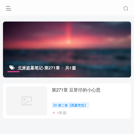
北派盗墓笔记-第271章
共1篇
第271章 豆芽仔的小心思
第二卷【西夏梵音】
1年前