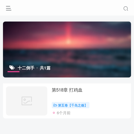
十二倒手
共1篇
第518章 打鸡血
第五卷【千岛之殇】
6个月前