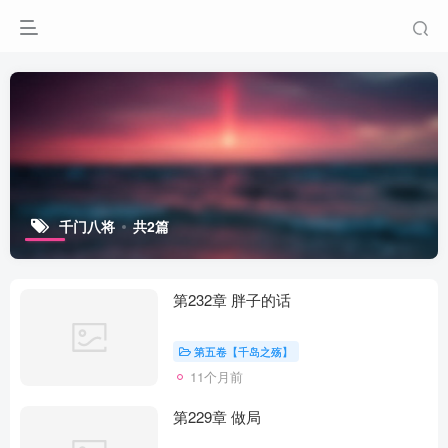
千门八将
共2篇
第232章 胖子的话
第五卷【千岛之殇】
11个月前
第229章 做局