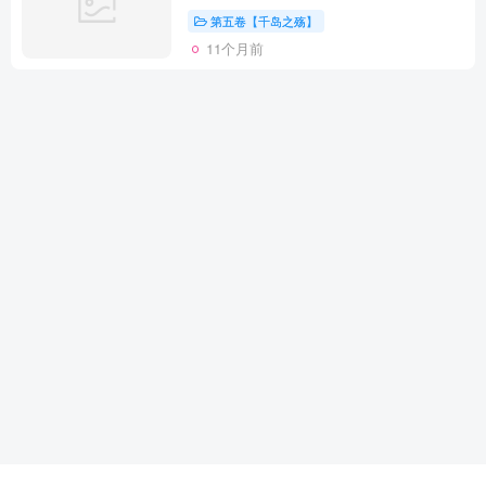
第五卷【千岛之殇】
11个月前