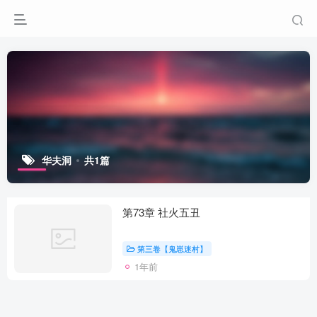
华夫洞
共1篇
第73章 社火五丑
第三卷【鬼崽迷村】
1年前