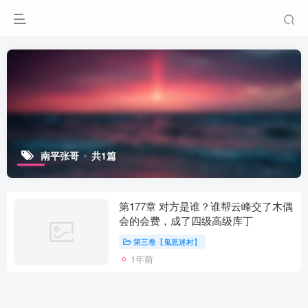
南平张哥
共1篇
第177章 对方是谁？谁帮云峰交了木偶
会的会费，成了四级高级库丁
第三卷【鬼崽迷村】
1年前