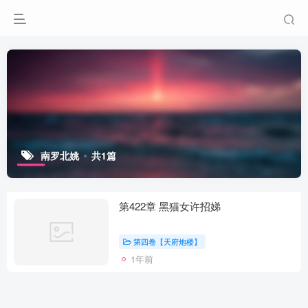
南罗北姚
共1篇
第422章 黑猫女许招娣
第四卷【天府炮楼】
1年前