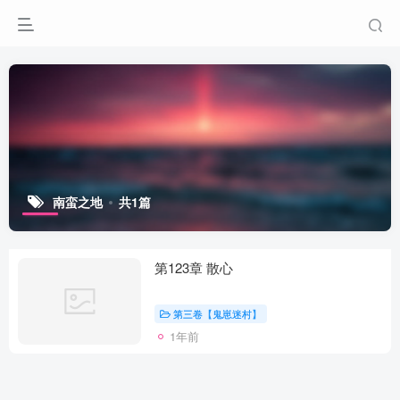
南蛮之地
共1篇
第123章 散心
第三卷【鬼崽迷村】
1年前