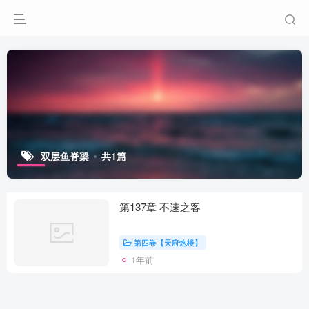
双层鱼脊梁
共1篇
第137章 不速之客
第四卷【天府炮楼】
1年前