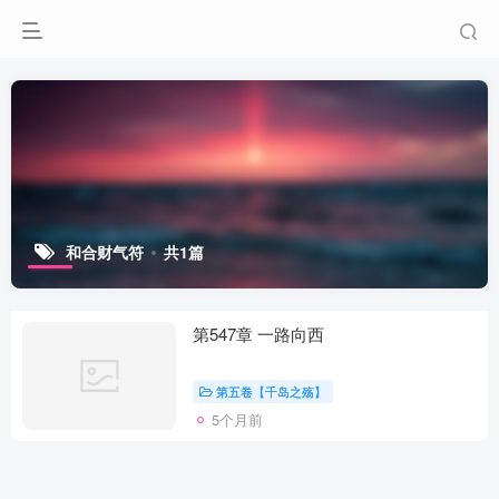
和合财气符
共1篇
第547章 一路向西
第五卷【千岛之殇】
5个月前