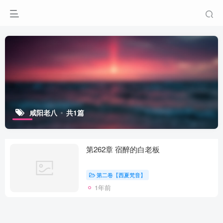
咸阳老八
共1篇
第262章 宿醉的白老板
第二卷【西夏梵音】
1年前