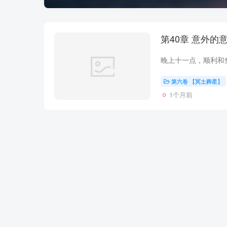
第六卷 【冥土葬星】
1个月前