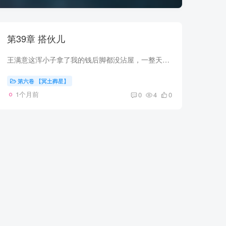
第39章 搭伙儿
王满意这浑小子拿了我的钱后脚都没沾屋，一整天没看到人影，估计是去市里潇洒买他心心念念的新款mp4了。 这小子不知道的是，他爷爷为了他的将来和我们签下了分金约，相当于老头儿将自己半条老命...
第六卷 【冥土葬星】
1个月前
0
4
0