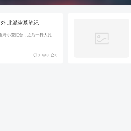
第40章 意外的意外 北派盗墓笔记
晚上十一点，顺利和鱼哥小萱汇合，之后一行人扎进了五女山北麋的深山中。 夜间山路难行，爬了一个多小时山王药根儿仅是微微喘气，他身体素质一点儿不比把头差， 来到上次发现串子墓的断崖下方，...
0
8
0