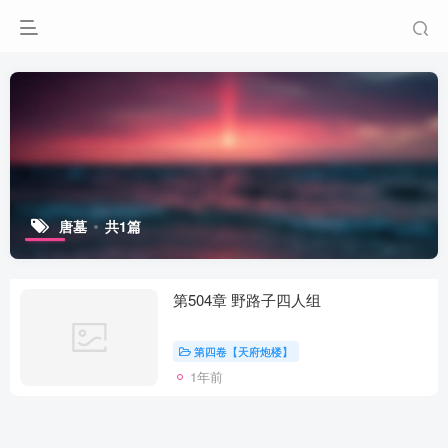
唐墓
共1篇
第504章 野路子四人组
第四卷【天府炮楼】
1年前