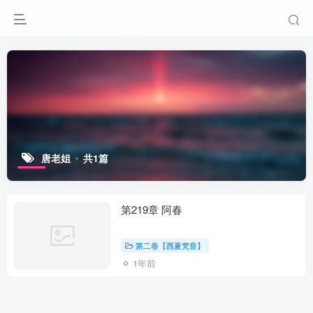
唐老姐
共1篇
第219章 阿春
第二卷【西夏梵音】
1年前