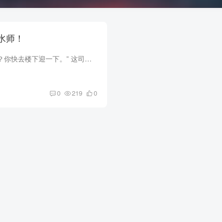
我是风水师！
“刘伯这么快就来了？你快去楼下迎一下。” 这司机点头，开门出去了。 我佯装喝水，手心出了一层汗。 我计划全被打乱了，这半夜三更的，我本以为对方明天到！没想来的这么快！ 我有自知...
0
219
0