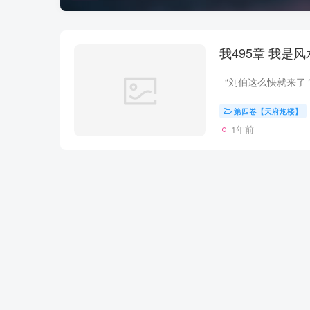
我495章 
第四卷【天府炮楼】
1年前