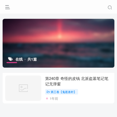
在线
共1篇
第240章 奇怪的皮钱 北派盗墓笔记笔
记无弹窗
第三卷【鬼崽迷村】
1年前