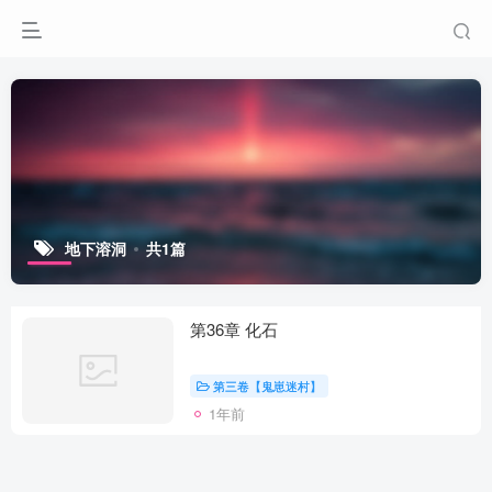
地下溶洞
共1篇
第36章 化石
第三卷【鬼崽迷村】
1年前