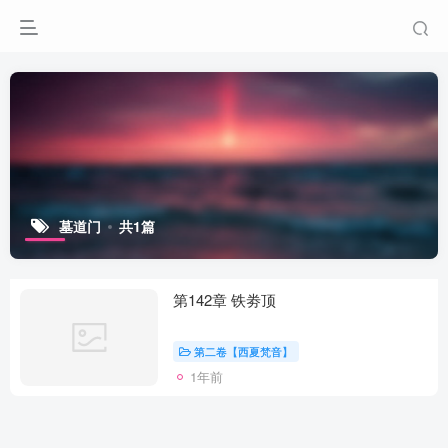
墓道门
共1篇
第142章 铁劵顶
第二卷【西夏梵音】
1年前