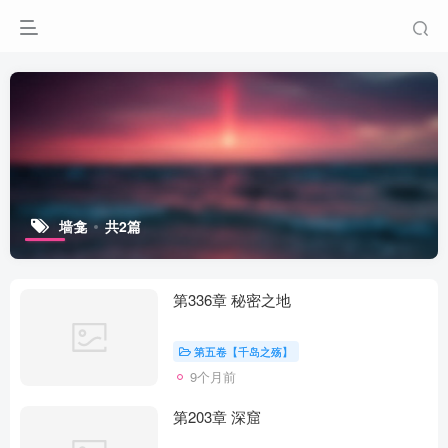
墙龛
共2篇
第336章 秘密之地
第五卷【千岛之殇】
9个月前
第203章 深窟