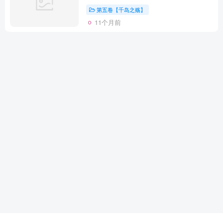
第五卷【千岛之殇】
11个月前