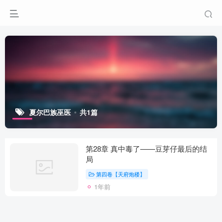
夏尔巴族巫医
共1篇
第28章 真中毒了——豆芽仔最后的结
局
第四卷【天府炮楼】
1年前