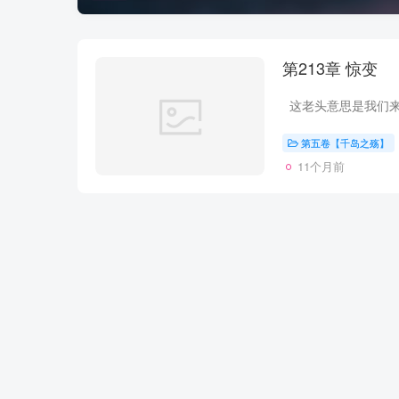
第213章 惊变
第五卷【千岛之殇】
11个月前