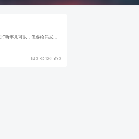
这老头意思是我们来打听事儿可以，但要给妈尼才行。 上次我帮马大超取钱多取了几万块，就是为了应对眼前这种情况。 “鱼哥，要不你去拿一下，在车副驾驶的扶手箱里。” 这老头一根华子抽...
0
126
0