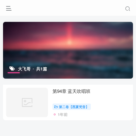
大飞哥
共1篇
第94章 蓝天吹唱班
第二卷【西夏梵音】
1年前