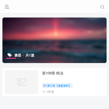
媵器
共1篇
第109章 棺泳
第三卷【鬼崽迷村】
1年前