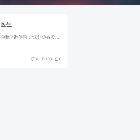
的宋医生
到了餐厅，我拿来菜单翻了翻便问：“宋姐你有没有什么忌口的？” 她说没什么忌口，那我直接喊服务员过来点菜了。 点菜这一步，忌犹豫不决，忌把菜单给女方。 因为有的人是选择困难症，菜...
0
190
0