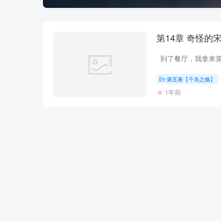
第14章 奇怪
第五卷【千岛之殇】
1年前