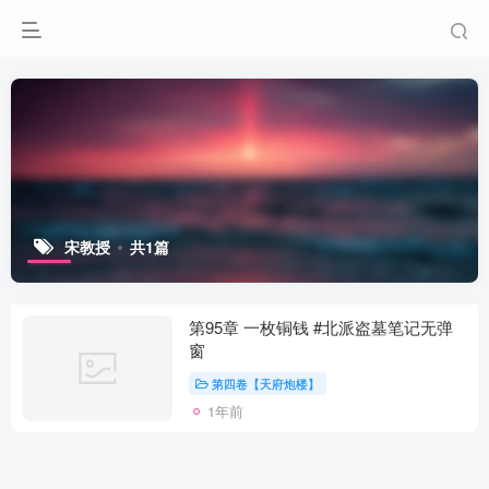
宋教授
共1篇
第95章 一枚铜钱 #北派盗墓笔记无弹
窗
第四卷【天府炮楼】
1年前