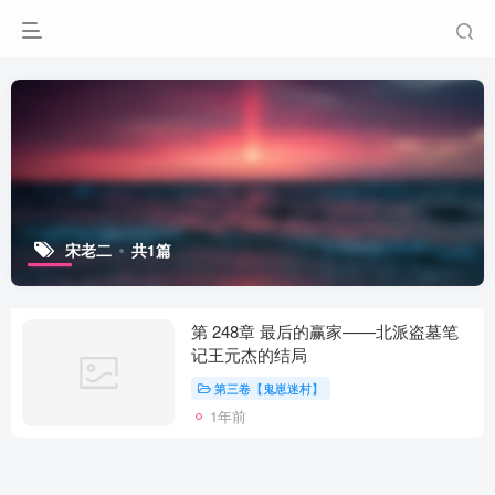
宋老二
共1篇
第 248章 最后的赢家——北派盗墓笔
记王元杰的结局
第三卷【鬼崽迷村】
1年前